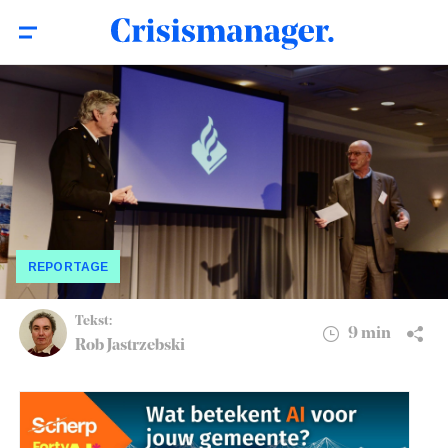
Complexe crises: ‘Veiligheid en beveiliging
9 min
zijn grote uitdagingen voor de wereld van
morgen’
REPORTAGE
Tekst:
9 min
Rob Jastrzebski