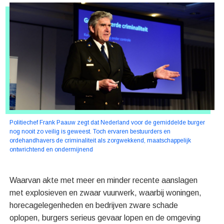
Politiechef Frank Paauw zegt dat Nederland voor de gemiddelde burger
nog nooit zo veilig is geweest. Toch ervaren bestuurders en
ordehandhavers de criminaliteit als zorgwekkend, maatschappelijk
ontwrichtend en ondermijnend
Waarvan akte met meer en minder recente aanslagen
met explosieven en zwaar vuurwerk, waarbij woningen,
horecagelegenheden en bedrijven zware schade
oplopen, burgers serieus gevaar lopen en de omgeving